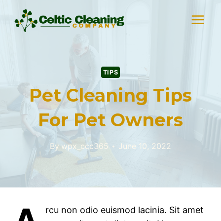
Skip
to
content
TIPS
Pet Cleaning Tips
For Pet Owners
By
wpx_ccc365
June 10, 2022
rcu non odio euismod lacinia. Sit amet