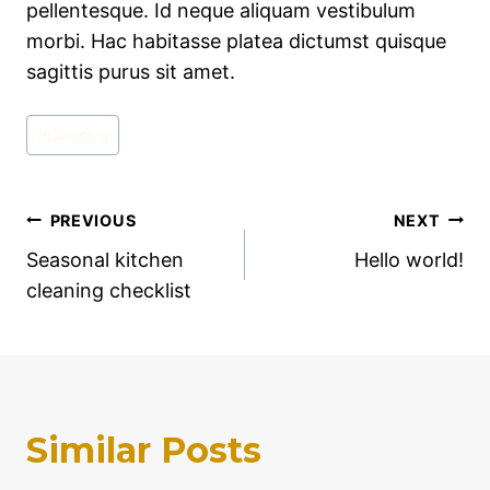
pellentesque. Id neque aliquam vestibulum
morbi. Hac habitasse platea dictumst quisque
sagittis purus sit amet.
Post
#
Cleaning
Tags:
Post
PREVIOUS
NEXT
Seasonal kitchen
Hello world!
navigation
cleaning checklist
Similar Posts